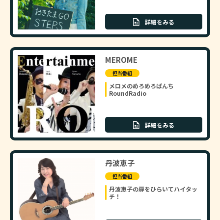
詳細をみる
MEROME
担当番組
メロメのめろめろぱんち
RoundRadio
詳細をみる
丹波恵子
担当番組
丹波恵子の扉をひらいてハイタッ
チ！