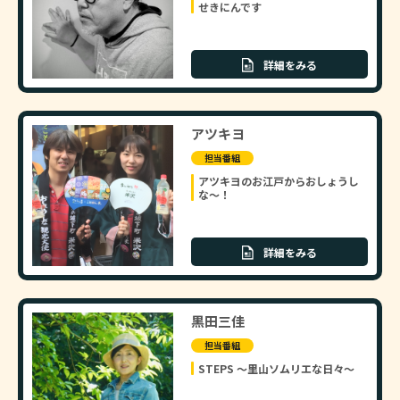
せきにんです
詳細をみる
アツキヨ
担当番組
アツキヨのお江戸からおしょうし
な～！
詳細をみる
黒田三佳
担当番組
STEPS ～里山ソムリエな日々～