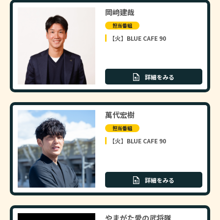
岡﨑建哉
担当番組
【火】BLUE CAFE 90
詳細をみる
萬代宏樹
担当番組
【火】BLUE CAFE 90
詳細をみる
やまがた愛の武将隊