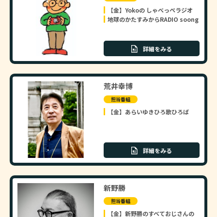
【金】Yokoの しゃべっぺラジオ
地球のかたすみからRADIO soong
詳細をみる
荒井幸博
担当番組
【金】あらいゆきひろ歌ひろば
詳細をみる
新野勝
担当番組
【金】新野勝のすべておじさんの