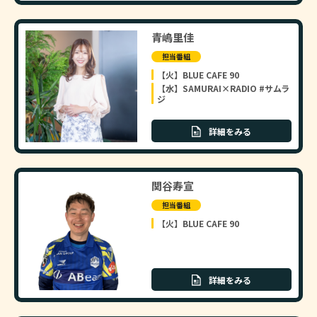
青嶋里佳
担当番組
【火】BLUE CAFE 90
【水】SAMURAI×RADIO #サムラ
ジ
詳細をみる
関谷寿宣
担当番組
【火】BLUE CAFE 90
詳細をみる