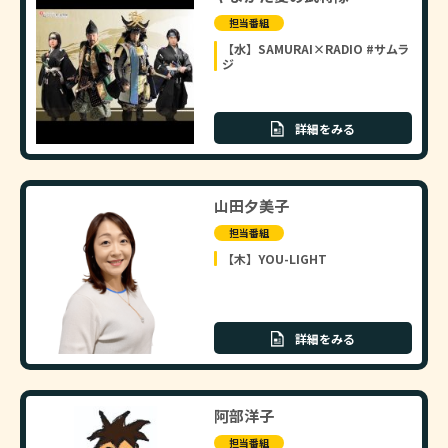
担当番組
【水】SAMURAI×RADIO #サムラ
ジ
詳細をみる
山田夕美子
担当番組
【木】YOU-LIGHT
詳細をみる
阿部洋子
担当番組