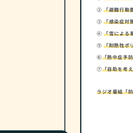
②
「避難行動
③
「感染症対
④
「雪による
⑤
「耐熱性ポ
⑥
「熱中症予
⑦
「自助を考
ラジオ番組「防災