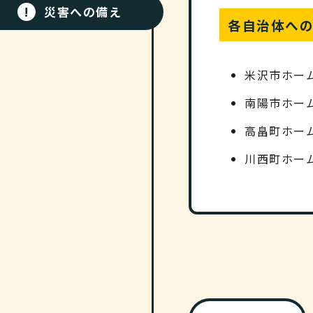
!
災害への備え
各自治体へ
米沢市ホー
南陽市ホー
高畠町ホー
川西町ホー