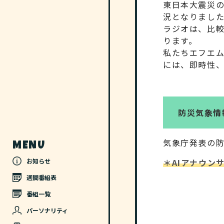
東日本大震災
況となりまし
ラジオは、比
ります。
私たちエフエ
には、即時性
防災気象情
気象庁発表の防
MENU
＊AIアナウン
お知らせ
週間番組表
番組一覧
パーソナリティ