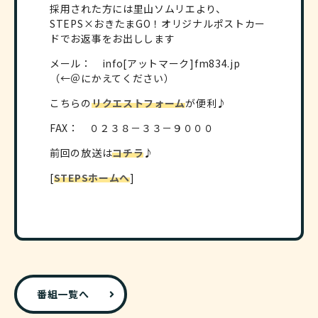
採用された方には里山ソムリエより、
STEPS×おきたまGO！オリジナルポストカー
ドでお返事をお出しします
メール： info[アットマーク]fm834.jp
（←＠にかえてください）
こちらの
リクエストフォーム
が便利♪
FAX： ０２３８－３３－９０００
前回の放送は
コチラ
♪
[
STEPSホームへ
]
番組一覧へ