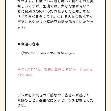
かせます。朴葉でお味噌を焼いて食べるのも美
味しいですが、里山では、大きな葉が青いう
ちに稲刈りの終わったさなぶりのご馳走をな
らべて食べるそうです。私もそんな素敵なアイ
デアにあやかり朴葉納豆味噌を作っていただき
ます。
◆今週の音楽
Queen／ I was born to love you
今日もSTEPS、置賜に素敵な足跡を Have a
nice day.
ラジオをお聞きのご感想や、皆さんが感じた
置賜のこと、番組宛にメッセージをお寄せくだ
さい。