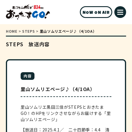
NOW ON AIR
HOME
>
STEPS
>
里山ソムリエページ♪（4/1OA）
STEPS 放送内容
内容
里山ソムリエページ♪（4/1OA）
里山ソムリエ黒田三佳がSTEPSとおきたま
GO！のHPをリンクさせながらお届けする「里
山ソムリエページ」
【放送日：2025.4.1／ 二十四節季：4.4 清