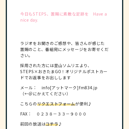
今日もSTEPS、置賜に素敵な足跡を Have a
nice day.
ラジオをお聞きのご感想や、皆さんが感じた
置賜のこと、番組宛にメッセージをお寄せくだ
さい。
採用された方には里山ソムリエより、
STEPS×おきたまGO！オリジナルポストカー
ドでお返事をお出しします
メール： info[アットマーク]fm834.jp
（←＠にかえてください）
こちらの
リクエストフォーム
が便利♪
FAX： ０２３８－３３－９０００
前回の放送は
コチラ
♪