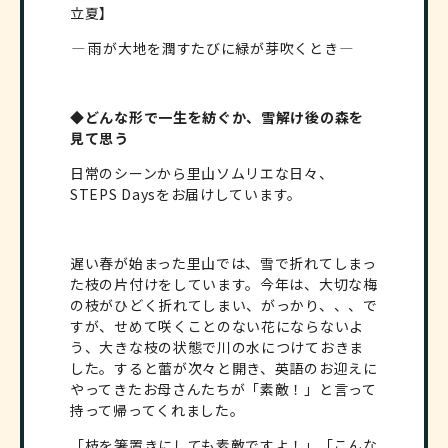
立夏】
―
雨が大地を潤すたびに緑が芽吹くとき
―
◆どんな形で一生を紡ぐか、雪解け後の森を
見て思う
日常のシーンから里山ソムリエな日々、
STEPS Daysをお届けしています。
遅い春が始まった里山では、雪で折れてしまっ
た枝の片付けをしています。今年は、大切な梅
の枝がひどく折れてしまい、がっかり、、、で
すが、せめて咲くことのない花にならないよ
う、大きな枝の状態で川の水につけておきま
した。すると蕾が次々と開き、英語のお迎えに
やってきたお母さんたちが「素敵！」と言って
持って帰ってくれました。
「枝を箸置きにしても素敵ですよ！」「こんな