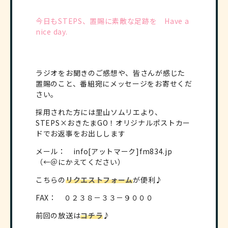
今日もSTEPS、置賜に素敵な足跡を Have a
nice day.
ラジオをお聞きのご感想や、皆さんが感じた
置賜のこと、番組宛にメッセージをお寄せくだ
さい。
採用された方には里山ソムリエより、
STEPS×おきたまGO！オリジナルポストカー
ドでお返事をお出しします
メール： info[アットマーク]fm834.jp
（←＠にかえてください）
こちらの
リクエストフォーム
が便利♪
FAX： ０２３８－３３－９０００
前回の放送は
コチラ
♪