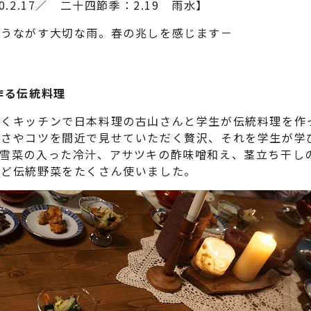
0.2.17／ 二十四節季：2.19 雨水】
をうながす大切な雨。春の兆しを感じます－
作る伝統料理
くキッチンで日本料理の古山さんと学生が伝統料理を作
良さやコツを間近で見せていただく贅沢、それを学生が学
、雪菜の入った冷汁、アサツキの酢味噌和え、茎立ち干し
など伝統野菜をたくさん使いました。