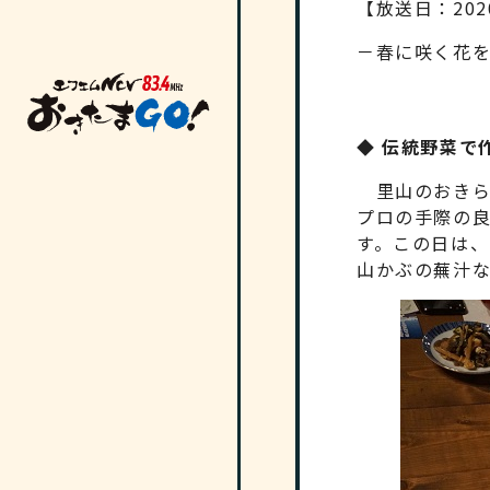
【放送日：202
－春に咲く花
◆ 伝統野菜で
里山のおきら
プロの手際の
す。この日は
山かぶの蕪汁