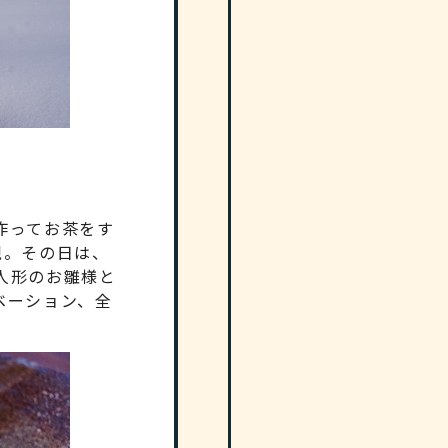
作ってお茶をす
現。その日は、
人形のお雛様と
ベーション、全