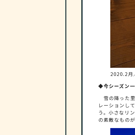
2020.
◆今シーズン
雪の降った里
レーションし
う。小さなリ
の素敵なもの