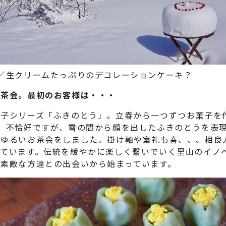
2月／生クリームたっぷりのデコレーションケーキ？
お茶会。最初のお客様は・・・
子シリーズ「ふきのとう」。立春から一つずつお菓子を
。不恰好ですが、雪の間から顔を出したふきのとうを表
たゆるいお茶会をしました。掛け軸や室礼も春、、、相良
べています。伝統を緩やかに楽しく繋いでいく里山のイノ
の素敵な方達との出会いから始まっています。