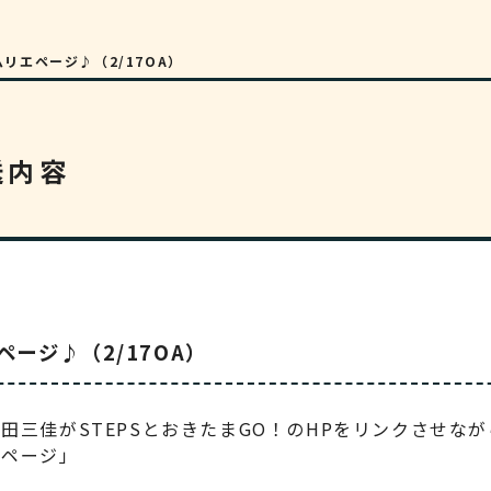
リエページ♪（2/17OA）
送内容
ージ♪（2/17OA）
田三佳がSTEPSとおきたまGO！のHPをリンクさせな
エページ」