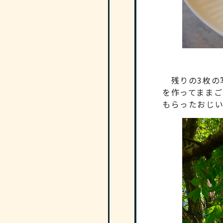
残りの3枚の
を作ってまま
もらったおじ