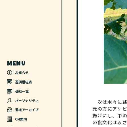
MENU
お知らせ
週間番組表
番組一覧
パーソナリティ
次は木々に絡
元の方にアケ
番組アーカイブ
揚げにし、中
CM案内
の食文化はまさ