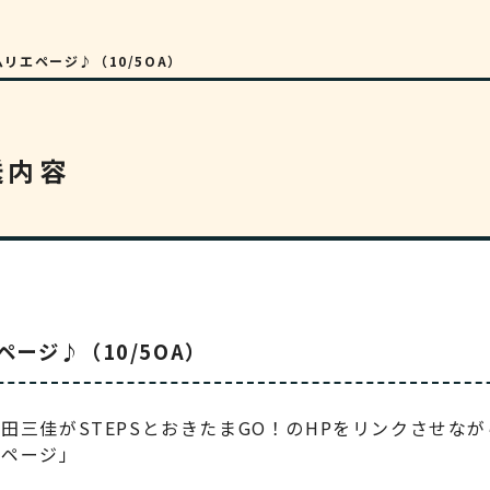
リエページ♪（10/5OA）
送内容
ージ♪（10/5OA）
田三佳がSTEPSとおきたまGO！のHPをリンクさせな
エページ」