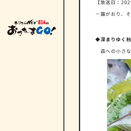
【放送日：202
－露がおり、
◆深まりゆく
森への小さな