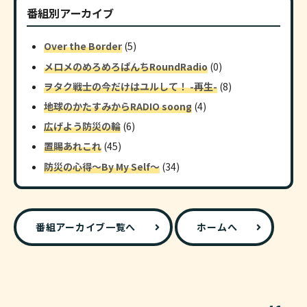
番組別アーカイブ
Over the Border
(5)
メロメのめろめろぱんちRoundRadio
(0)
ヲタク戦士の今だけはユルして！ -再生-
(8)
地球のかたすみからRADIO soong
(4)
広げよう防災の輪
(6)
置賜あれこれ
(45)
防災の心得～By My Self～
(34)
番組アーカイブ一覧へ
ホームへ