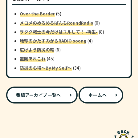
Over the Border
(5)
メロメのめろめろぱんちRoundRadio
(0)
ヲタク戦士の今だけはユルして！ -再生-
(8)
地球のかたすみからRADIO soong
(4)
広げよう防災の輪
(6)
置賜あれこれ
(45)
防災の心得～By My Self～
(34)
番組アーカイブ一覧へ
ホームへ