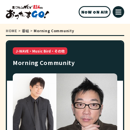
NOW ON AIR
HOME
>
番組
>
Morning Community
J-WAVE・Music Bird・その他
Morning Community