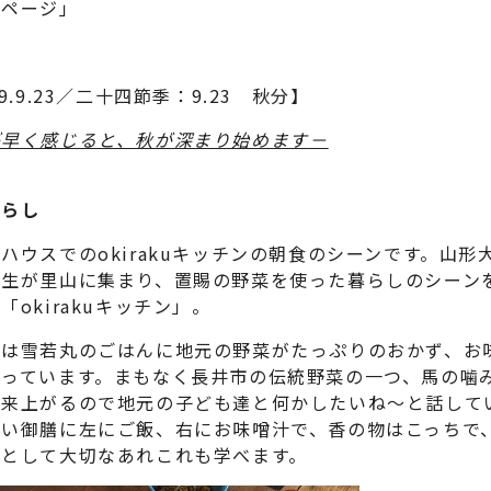
エページ」
9.9.23／二十四節季：9.23 秋分】
が早く感じると、秋が深まり始めます
－
暮らし
ウスでのokirakuキッチンの朝食のシーンです。山形
業生が里山に集まり、置賜の野菜を使った暮らしのシーン
okirakuキッチン」。
は雪若丸のごはんに地元の野菜がたっぷりのおかず、お
とっています。まもなく長井市の伝統野菜の一つ、馬の噛
出来上がるので地元の子ども達と何かしたいね〜と話して
赤い御膳に左にご飯、右にお味噌汁で、香の物はこっちで
人として大切なあれこれも学べます。