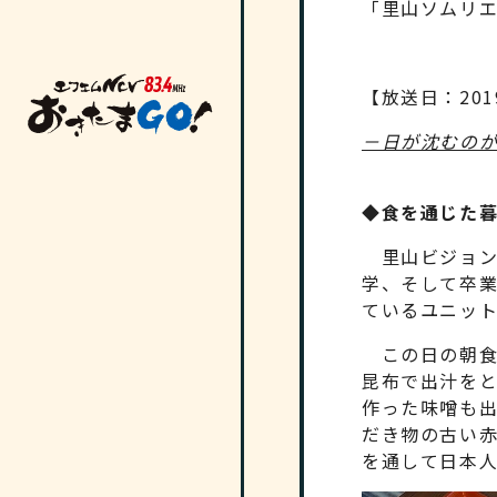
「里山ソムリ
【放送日：201
－日が沈むの
◆食を通じた
里山ビジョンハ
学、そして卒
ているユニット「
この日の朝食
昆布で出汁を
作った味噌も
だき物の古い
を通して日本