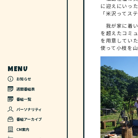
に迎えにいっ
「米沢ってス
我が家に着い
を超えたコミ
を用意してい
使って小枝を
MENU
お知らせ
週間番組表
番組一覧
パーソナリティ
番組アーカイブ
CM案内