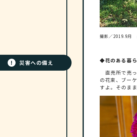
撮影／2019.9
◆花のある暮
!
災害への備え
直売所で売っ
の花束、ブー
すよ。そのま