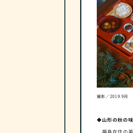
撮影／2019.9
◆山形の秋の
福島在住の英