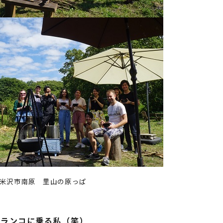
月 米沢市南原 里山の原っぱ
ブランコに乗る私（笑）