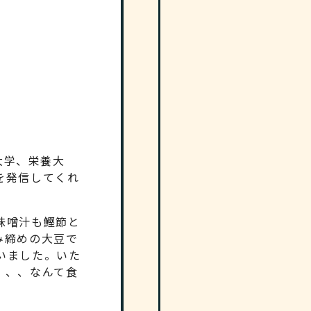
大学、栄養大
を発信してくれ
味噌汁も鰹節と
み締めの大豆で
いました。いた
、、、なんて食