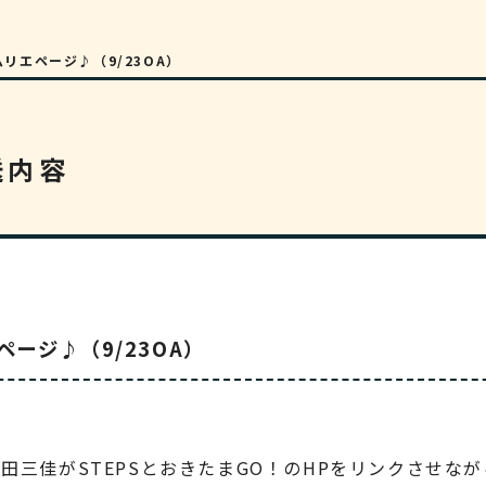
リエページ♪（9/23OA）
送内容
ージ♪（9/23OA）
田三佳がSTEPSとおきたまGO！のHPをリンクさせな