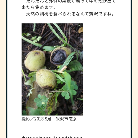
だんだんと外側の果皮が腐って中の殻が出て
来たら集めます。
天然の胡桃を食べられるなんて贅沢ですね。
撮影／2018.9月 米沢市南原
◆Happiness lies with you.