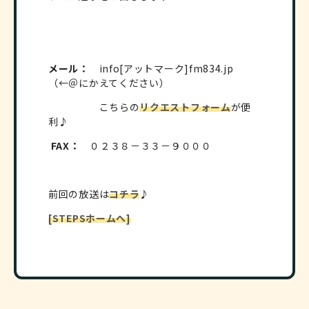
メール：
info[アットマーク]fm834.jp
（←＠にかえてください）
こちらの
リクエストフォーム
が便
利♪
FAX：
０２３８－３３－９０００
前回の放送は
コチラ
♪
[STEPSホームへ]