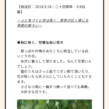
【放送日：2018.9.18／二十四節季：9.8白
露】
－ふと気づくと空は高く、景色が広く感じる
季節の移ろい－
◆秋に咲く、可憐な白い花々
原っぱの片隅のあちこちに群生している白
いニラの花。
米沢に暮らして知りました。なんて可愛いん
でしょう。
蕾のうちはさっと茹でてポン酢で頂いたり、
花が咲いたら天ぷらにしていただくこともでき
ます。
小さな小瓶に一輪ずつ飾って並べても素敵。
大好きな花です。