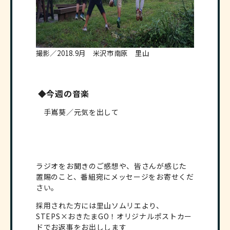
撮影／2018.9月 米沢市南原 里山
◆今週の音楽
手嶌葵／元気を出して
ラジオをお聞きのご感想や、皆さんが感じた
置賜のこと、番組宛にメッセージをお寄せくだ
さい。
採用された方には里山ソムリエより、
STEPS×おきたまGO！オリジナルポストカー
ドでお返事をお出しします