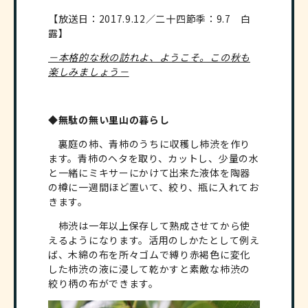
【放送日：2017.9.12／二十四節季：9.7 白
露】
－本格的な秋の訪れよ、ようこそ。この秋も
楽しみましょう－
◆無駄の無い里山の暮らし
裏庭の柿、青柿のうちに収穫し柿渋を作り
ます。青柿のヘタを取り、カットし、少量の水
と一緒にミキサーにかけて出来た液体を陶器
の樽に一週間ほど置いて、絞り、瓶に入れてお
きます。
柿渋は一年以上保存して熟成させてから使
えるようになります。活用のしかたとして例え
ば、木綿の布を所々ゴムで縛り赤褐色に変化
した柿渋の液に浸して乾かすと素敵な柿渋の
絞り柄の布ができます。