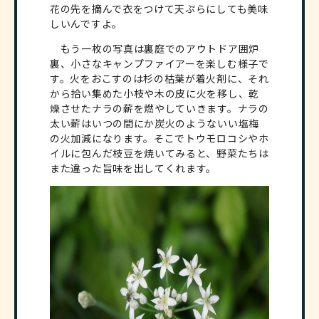
花の先を摘んで衣をつけて天ぷらにしても美味
しいんですよ。
もう一枚の写真は裏庭でのアウトドア囲炉
裏、小さなキャンプファイアーを楽しむ様子で
す。火をおこすのは杉の枯葉が着火剤に、それ
から拾い集めた小枝や木の皮に火を移し、乾
燥させたナラの薪を燃やしていきます。ナラの
太い薪はいつの間にか炭火のようないい塩梅
の火加減になります。そこでトウモロコシやホ
イルに包んだ枝豆を焼いてみると、野菜たちは
また違った旨味を出してくれます。