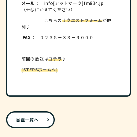
メール：
info[アットマーク]fm834.jp
（←＠にかえてください）
こちらの
リクエストフォーム
が便
利♪
FAX：
０２３８－３３－９０００
前回の放送は
コチラ
♪
[STEPSホームへ]
番組一覧へ