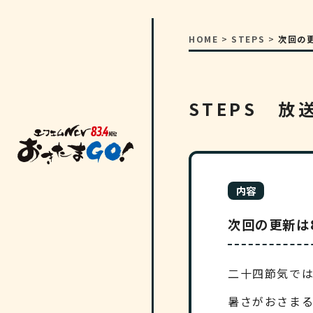
HOME
>
STEPS
>
次回の
STEPS 放
内容
次回の更新は
二十四節気で
暑さがおさま