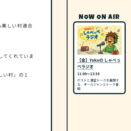
NOW ON AIR
最も美しい村連合
してくれていま
【金】Yokoの しゃべっ
ぺラジオ
しい村」の１
11:00〜12:30
ゲストと濃密トークを展開す
る、オールジャンルトーク番
組