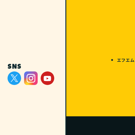
エフエム
SNS