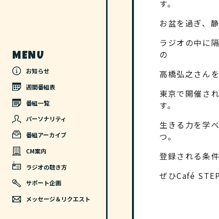
す。
お盆を過ぎ、
ラジオの中に隔
の
MENU
お知らせ
高橋弘之さん
週間番組表
東京で開催さ
番組一覧
す。
パーソナリティ
生きる力を学
つ。
番組アーカイブ
CM案内
登録される条
ラジオの聴き方
ぜひCafé S
サポート企画
メッセージ＆リクエスト