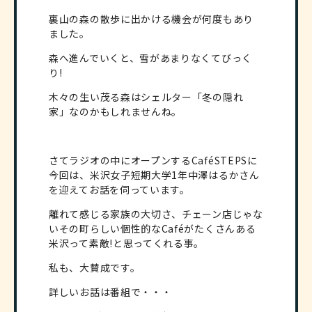
裏山の森の散歩に出かける機会が何度もあり
ました。
森へ進んでいくと、雪があまりなくてびっく
り!
木々の生い茂る森はシェルター「冬の隠れ
家」なのかもしれませんね。
さてラジオの中にオープンするCaféSTEPSに
今回は、米沢女子短期大学1年中澤はるかさん
を迎えてお話を伺っています。
離れて感じる家族の大切さ、チェーン店じゃな
いその町らしい個性的なCaféがたくさんある
米沢って素敵!と思ってくれる事。
私も、大賛成です。
詳しいお話は番組で・・・