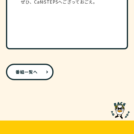
ぜひ、CaféSTEPSへござっておごえ。
番組一覧へ