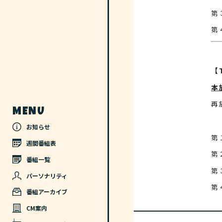
【T
本
再
MENU
お知らせ
週間番組表
第
番組一覧
パーソナリティ
番組アーカイブ
CM案内