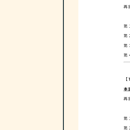
再
第
【T
本
再
第