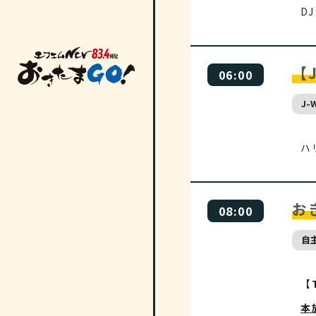
DJ
【J
06:00
J-
ハ
おき
08:00
自
【T
本