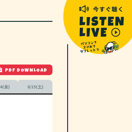
PDF DOWNLOAD
14(金)
8/15(土)