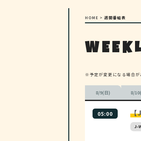
HOME
>
週間番組表
WEEKL
※予定が変更になる場合が
8/9(日)
8/10
【J
05:00
J-