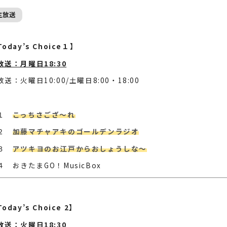
主放送
oday’s Choice１】
放送：月曜日18:30
放送：火曜日10:00/土曜日8:00・18:00
第１
こっちさござ～れ
第２
加藤マチャアキのゴールデンラジオ
第３
アツキヨのお江戸からおしょうしな～
４ おきたまGO！MusicBox
oday’s Choice 2】
放送：火曜日18:30