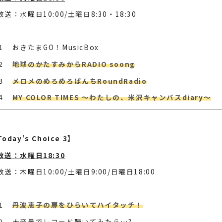
放送：水曜日10:00/土曜日8:30・18:30
１ おきたまGO！MusicBox
第２
地球のかたすみからRADIO soong
第３
メロメのめろめろぱんちRoundRadio
第４
MY COLOR TIMES ～わたしの、米沢キャンパスdiary～
oday’s Choice 3】
放送：水曜日18:30
放送：木曜日10:00/土曜日9:00/日曜日18:00
第１
丹波恵子の扉をひらいてハイタッチ！
２ 大音量でレコード聴いてみたら…?