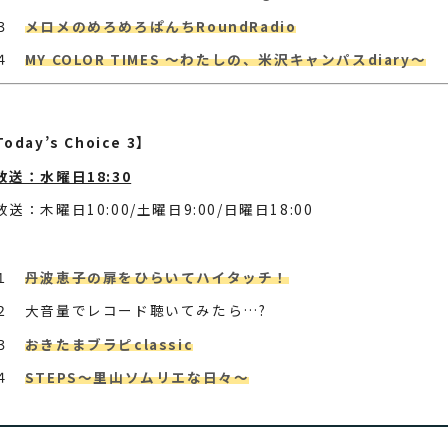
第３
メロメのめろめろぱんちRoundRadio
第４
MY COLOR TIMES ～わたしの、米沢キャンパスdiary～
oday’s Choice 3】
放送：水曜日18:30
放送：木曜日10:00/土曜日9:00/日曜日18:00
第１
丹波恵子の扉をひらいてハイタッチ！
２ 大音量でレコード聴いてみたら…?
第３
おきたまブラピclassic
第４
STEPS～里山ソムリエな日々～