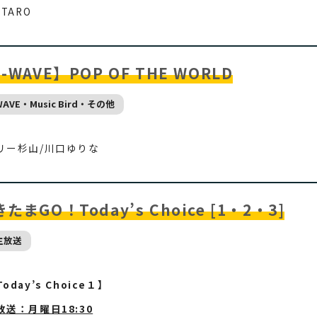
 TARO
-WAVE】POP OF THE WORLD
WAVE・Music Bird・その他
リー杉山/川口ゆりな
たまGO！Today’s Choice [1・2・3]
主放送
oday’s Choice１】
放送：月曜日18:30