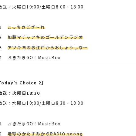
放送：火曜日10:00/土曜日8:00・18:00
第１
こっちさござ～れ
第２
加藤マチャアキのゴールデンラジオ
第３
アツキヨのお江戸からおしょうしな～
４ おきたまGO！MusicBox
oday’s Choice 2】
放送：火曜日18:30
放送：水曜日10:00/土曜日8:30・18:30
１ おきたまGO！MusicBox
第２
地球のかたすみからRADIO soong