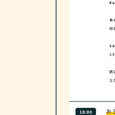
Ra
あ
岡
SA
AR
防
玉
おき
18:00