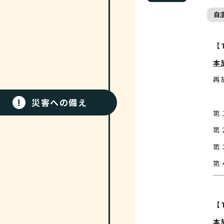
自
【T
本
再
!
災害への備え
第
【T
本