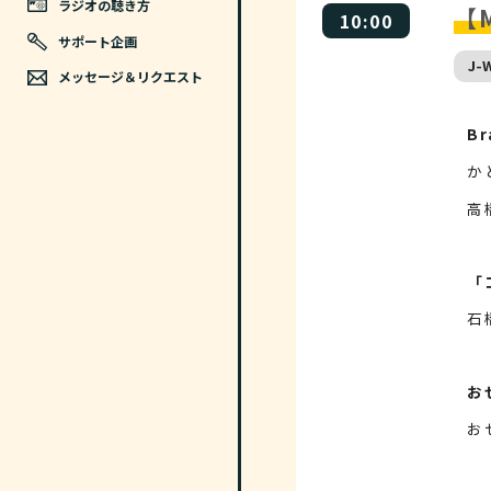
ラジオの聴き方
【M
10:00
サポート企画
J-
メッセージ＆リクエスト
Br
か
高
「
石
お
お