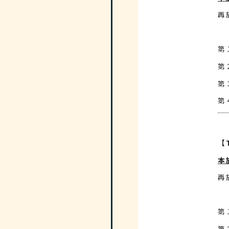
再
第
【T
本
再
第