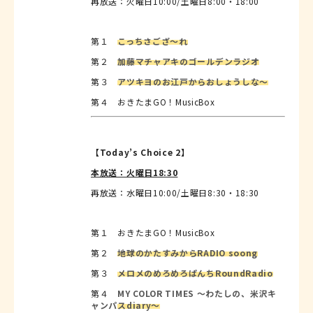
再放送：火曜日10:00/土曜日8:00・18:00
第１
こっちさござ～れ
第２
加藤マチャアキのゴールデンラジオ
第３
アツキヨのお江戸からおしょうしな～
第４ おきたまGO！MusicBox
【Today’s Choice 2】
本放送：火曜日18:30
再放送：水曜日10:00/土曜日8:30・18:30
第１ おきたまGO！MusicBox
第２
地球のかたすみからRADIO soong
第３
メロメのめろめろぱんちRoundRadio
第４
MY COLOR TIMES ～わたしの、米沢キ
ャンパスdiary～