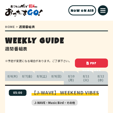
NOW ON AIR
HOME
>
週間番組表
WEEKLY GUIDE
週間番組表
※予定が変更になる場合があります。ご了承下さい。
PDF
DOWNLOAD
8/6(木)
8/7(金)
8/8(土)
8/9(日)
8/10
8/11
8/12
(月)
(火)
(水)
【J-WAVE】 WEEKEND VIBES
05:00
J-WAVE・Music Bird・その他