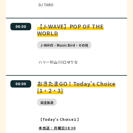
DJ TARO
【J-WAVE】POP OF THE
06:00
WORLD
J-WAVE・Music Bird・その他
ハリー杉山/川口ゆりな
おきたまGO！Today’s Choice
08:00
[1・2・3]
自主放送
【Today’s Choice１】
本放送：月曜日18:30