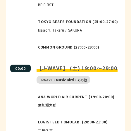
BE:FIRST
TOKYO BEATS FOUNDATION (25:00-27:00)
Isaac Y. Takeru / SAKURA
COMMON GROUND (27:00-29:00)
【J-WAVE】 (土) 19:00～29:00
00:00
J-WAVE・Music Bird・その他
ANA WORLD AIR CURRENT (19:00-20:00)
葉加瀬太郎
LOGISTEED TOMOLAB. (20:00-21:00)
井桁弘恵