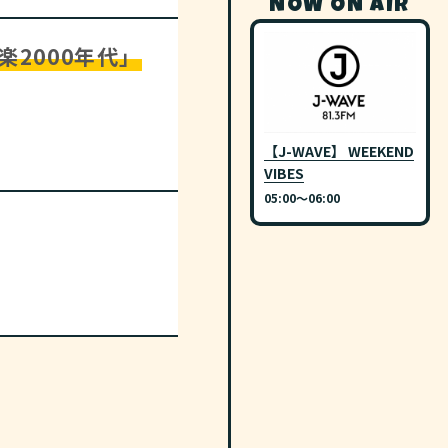
NOW ON AIR
2000年代」
【J-WAVE】 WEEKEND
VIBES
05:00〜06:00