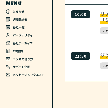
MENU
お知らせ
リ
10:00
「
週間番組表
番組一覧
J-
パーソナリティ
番組アーカイブ
CM案内
ジ
21:30
ラジオの聴き方
J-
サポート企画
メッセージ＆リクエスト