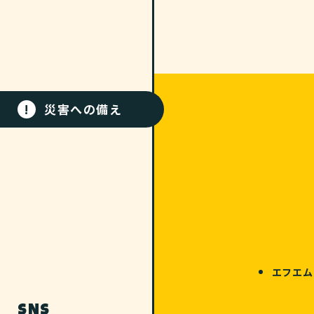
!
災害への備え
エフエム
SNS