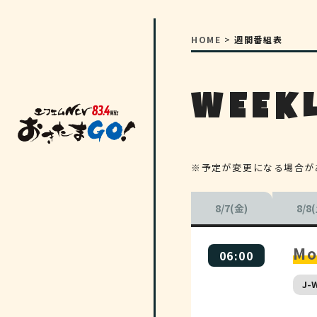
HOME
>
週間番組表
WEEKL
※予定が変更になる場合が
8/7(金)
8/8
Mo
06:00
J-