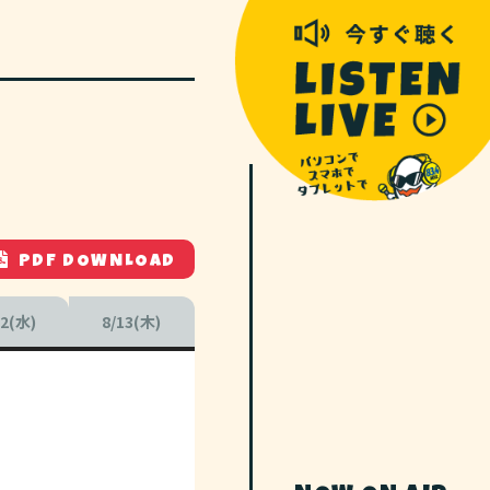
PDF DOWNLOAD
12(水)
8/13(木)