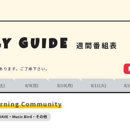
Y GUIDE
週間番組表
あります。ご了承下さい。
(土)
8/9(日)
8/10(月)
8/11(火)
8/
rning Community
WAVE・Music Bird・その他