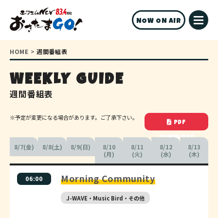
NOW ON AIR
HOME
>
週間番組表
WEEKLY GUIDE
週間番組表
※予定が変更になる場合があります。ご了承下さい。
PDF
DOWNLOAD
8/7(金)
8/8(土)
8/9(日)
8/10
8/11
8/12
8/13
(月)
(火)
(水)
(木)
Morning Community
06:00
J-WAVE・Music Bird・その他