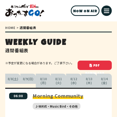
NOW ON AIR
HOME
>
週間番組表
WEEKLY GUIDE
週間番組表
※予定が変更になる場合があります。ご了承下さい。
PDF
DOWNLOAD
8/8(土)
8/9(日)
8/10
8/11
8/12
8/13
8/14
(月)
(火)
(水)
(木)
(金)
Morning Community
06:00
J-WAVE・Music Bird・その他