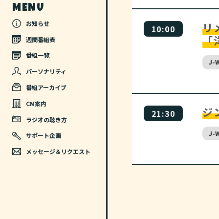
MENU
お知らせ
リ
10:00
「
週間番組表
番組一覧
J-
パーソナリティ
番組アーカイブ
CM案内
ジ
21:30
ラジオの聴き方
J-
サポート企画
メッセージ＆リクエスト