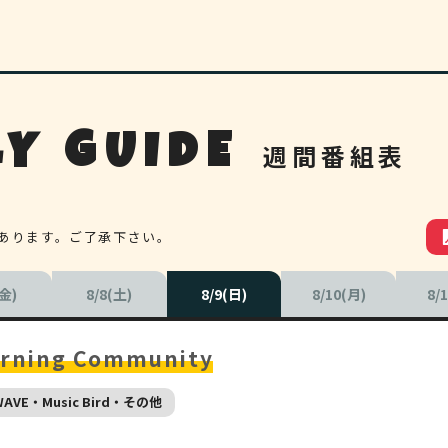
Y GUIDE
週間番組表
あります。ご了承下さい。
(金)
8/8(土)
8/9(日)
8/10(月)
8/
rning Community
WAVE・Music Bird・その他