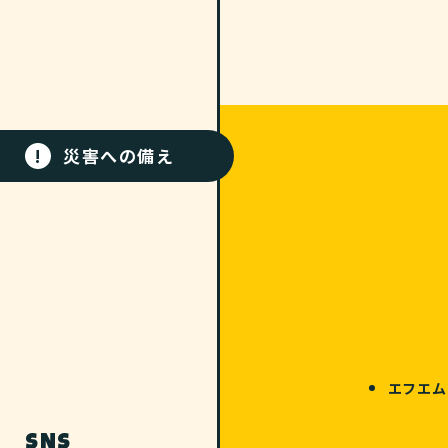
!
災害への備え
エフエム
SNS