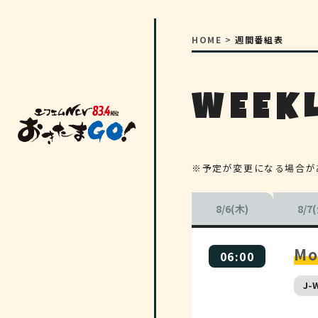
HOME
>
週間番組表
WEEKL
※予定が変更になる場合が
8/6(木)
8/7
Mo
06:00
J-