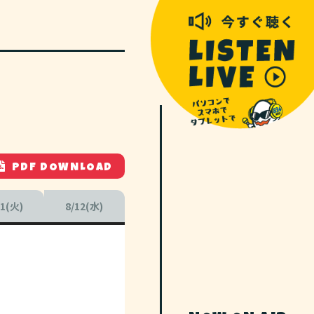
PDF DOWNLOAD
11(火)
8/12(水)